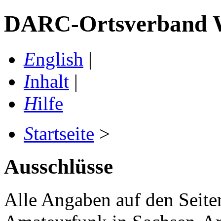
DARC-Ortsverband W 
E
nglish
|
I
nhalt
|
H
ilfe
S
tartseite
>
Ausschlüsse
Alle Angaben auf den Seit